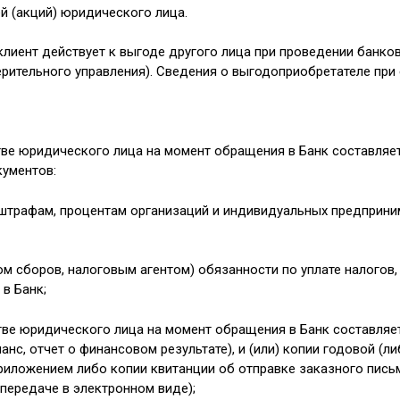
й (акций) юридического лица.
клиент действует к выгоде другого лица при проведении банко
рительного управления). Сведения о выгодоприобретателе при 
стве юридического лица на момент обращения в Банк составляе
кументов:
, штрафам, процентам организаций и индивидуальных предприн
м сборов, налоговым агентом) обязанности по уплате налогов,
 в Банк;
стве юридического лица на момент обращения в Банк составля
анс, отчет о финансовом результате), и (или) копии годовой (
приложением либо копии квитанции об отправке заказного письм
передаче в электронном виде);