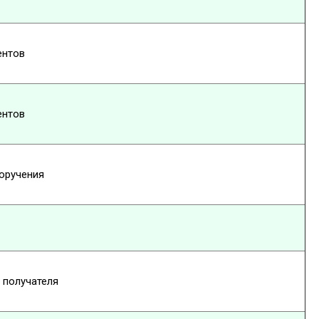
ентов
ентов
оручения
 получателя