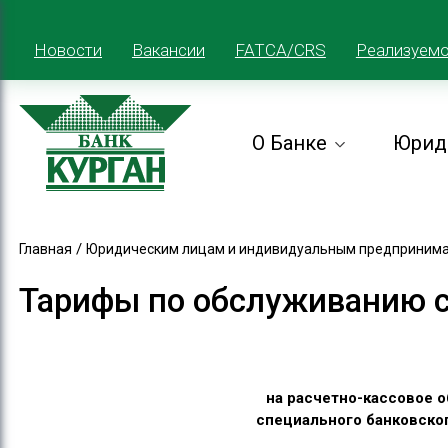
Новости
Вакансии
FATCA/CRS
Реализуем
О Банке
Юрид
/
Главная
Юридическим лицам и индивидуальным предприним
Тарифы по обслуживанию сп
на расчетно-кассовое 
специального банковског