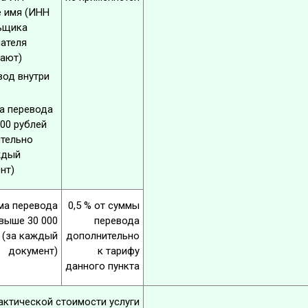
е имя (ИНН
ьщика
чателя
ают)
вод внутри
ма перевода
000 рублей
тельно
ждый
нт)
ма перевода
0,5 % от суммы
выше 30 000
перевода
 (за каждый
дополнительно
документ)
к тарифу
данного пункта
актической стоимости услуги