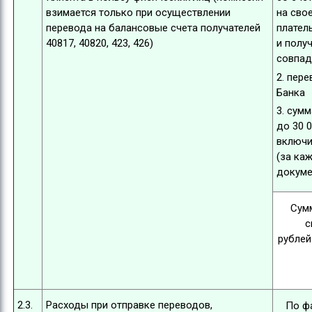
взимается только при осуществлении
на сво
перевода на балансовые счета получателей
плател
40817, 40820, 423, 426)
и полу
совпад
2. пере
Банка
3. сум
до 30 
включи
(за ка
докуме
Сум
с
рублей
2.3.
Расходы при отправке переводов,
По ф